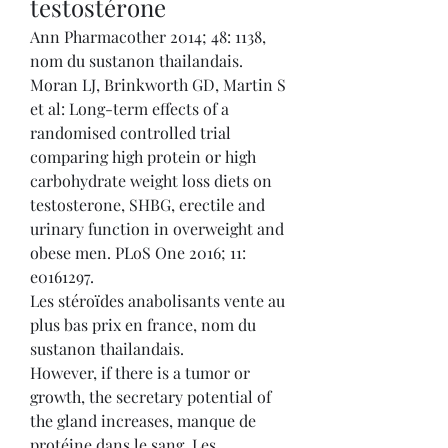
testostérone
Ann Pharmacother 2014; 48: 1138, 
nom du sustanon thailandais. 
Moran LJ, Brinkworth GD, Martin S 
et al: Long-term effects of a 
randomised controlled trial 
comparing high protein or high 
carbohydrate weight loss diets on 
testosterone, SHBG, erectile and 
urinary function in overweight and 
obese men. PLoS One 2016; 11: 
e0161297.
Les stéroïdes anabolisants vente au 
plus bas prix en france, nom du 
sustanon thailandais.
However, if there is a tumor or 
growth, the secretary potential of 
the gland increases, manque de 
protéine dans le sang. Les 