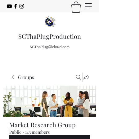
SCThaPlugProduction
SCThaPlug@icloud.com
Groups
Market Research Group
Public
·
143 members