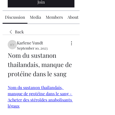
Join
Discussion
Media
Members
About
Back
Karlene Yundt
Karlene Yundt
September 10, 2023
Nom du sustanon 
thailandais, manque de 
protéine dans le sang
Nom du sustanon thailandais, 
manque de protéine dans le sang - 
Acheter des stéroïdes anabolisants 
légaux