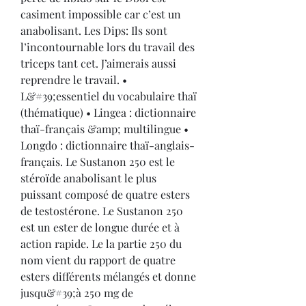
casiment impossible car c’est un 
anabolisant. Les Dips: Ils sont 
l’incontournable lors du travail des 
triceps tant cet. J’aimerais aussi 
reprendre le travail. • 
L&#39;essentiel du vocabulaire thaï 
(thématique) • Lingea : dictionnaire 
thaï-français &amp; multilingue • 
Longdo : dictionnaire thaï-anglais-
français. Le Sustanon 250 est le 
stéroïde anabolisant le plus 
puissant composé de quatre esters 
de testostérone. Le Sustanon 250 
est un ester de longue durée et à 
action rapide. Le la partie 250 du 
nom vient du rapport de quatre 
esters différents mélangés et donne 
jusqu&#39;à 250 mg de 