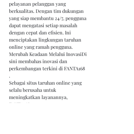
pelayanan pelanggan yang 
berkualitas. Dengan tim dukungan 
yang siap membantu 24/7, pengguna 
dapat mengatasi setiap masalah 
dengan cepat dan efisien. Ini 
menciptakan lingkungan taruhan 
online yang ramah pengguna.
Merubah Keadaan Melalui Inovasi​Di 
sini membahas inovasi dan 
perkembangan terkini di FANTA168 
.
Sebagai situs taruhan online yang 
selalu berusaha untuk 
meningkatkan layanannya, 
FANTA168 secara terus-menerus 
menghadirkan inovasi terbaru. 
Mulai dari teknologi canggih hingga 
peningkatan pada berbagai aspek 
platform, FANTA168 berkomitmen 