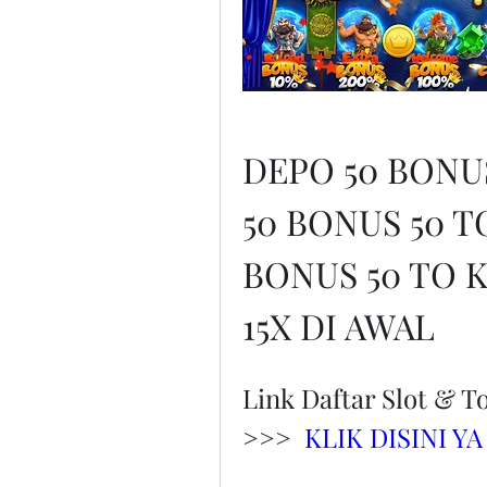
DEPO 50 BONUS
50 BONUS 50 TO
BONUS 50 TO KE
15X DI AWAL
Link Daftar Slot & 
>>>  
KLIK DISINI Y