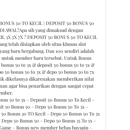
BONUS 50 TO KECIL | DEPOSIT 50 BONUS 50 
 DI AWAL?Apa sih yang dimaksud dengan 
L 3X 5X 7X ? DEPOSIT 50 BONUS 50 TO KECIL 
ng telah disiapkan oleh situs khusus slot 
yang baru bergabung. Dan 100 sendiri adalah 
n untuk member baru tersebut. Untuk Bonus 
 bonus 50 to 3x & deposit 50 bonus 50 to 5x & 
o 50 bonus 50 to 3x & depo 50 bonus 50 to 7x 
aik dikelasnya dikarenakan memberikan nilai 
an agar bisa penarikan dengan sangat cepat 
ember.
us 50 to 3x – Deposit 50 Bonus 50 To Kecil – 
t 50 Bonus 50 – Depo 50 Bonus 50 To 3x – 
50 Bonus 30 TO Kecil – Depo 50 Bonus 50 To 3x 
 Depo 50 Bonus 50 – Depo 50 Bonus 35 To 5x – 
Game – Bonus new member bebas buyspin – 