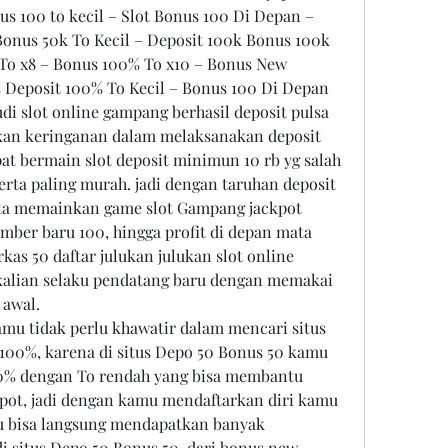
us 100 to kecil – Slot Bonus 100 Di Depan – 
onus 50k To Kecil – Deposit 100k Bonus 100k 
 To x8 – Bonus 100% To x10 – Bonus New 
 Deposit 100% To Kecil – Bonus 100 Di Depan
di slot online gampang berhasil deposit pulsa 
an keringanan dalam melaksanakan deposit 
apat bermain slot deposit minimun 10 rb yg salah 
erta paling murah. jadi dengan taruhan deposit 
rta memainkan game slot Gampang jackpot 
ber baru 100, hingga profit di depan mata 
rkas 50 daftar julukan julukan slot online 
 kalian selaku pendatang baru dengan memakai 
 awal.
amu tidak perlu khawatir dalam mencari situs 
100%, karena di situs Depo 50 Bonus 50 kamu 
0% dengan To rendah yang bisa membantu 
ot, jadi dengan kamu mendaftarkan diri kamu 
u bisa langsung mendapatkan banyak 
 situs Depo 50 Bonus 50, dari bonus new 