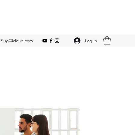
Log In
Plug@icloud.com