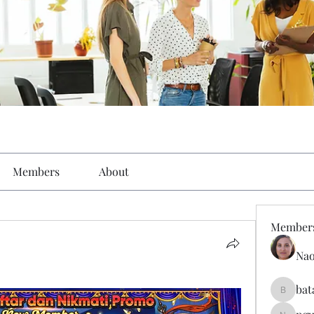
Members
About
Member
Nao
bat
batarina