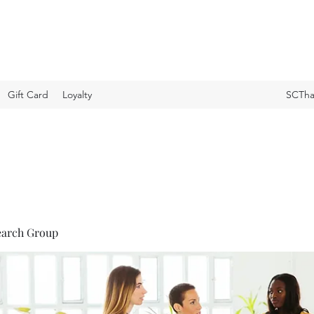
Gift Card
Loyalty
SCTha
earch Group