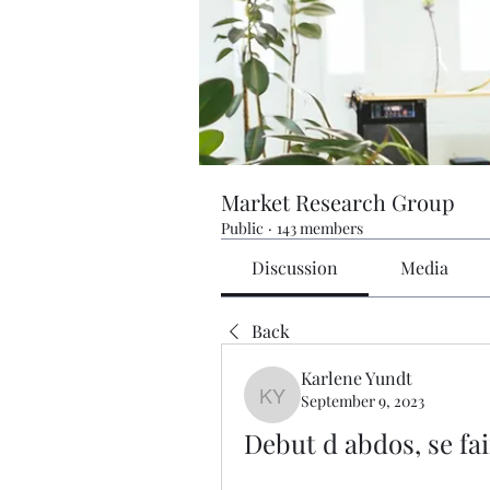
Market Research Group
Public
·
143 members
Discussion
Media
Back
Karlene Yundt
September 9, 2023
Karlene Yundt
Debut d abdos, se fai