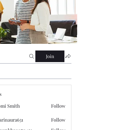
Join
s
mi Smith
Follow
arinaura631
Follow
ura631