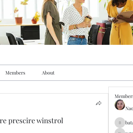
Members
About
Member
Nao
re prescire winstrol
bat
batarina