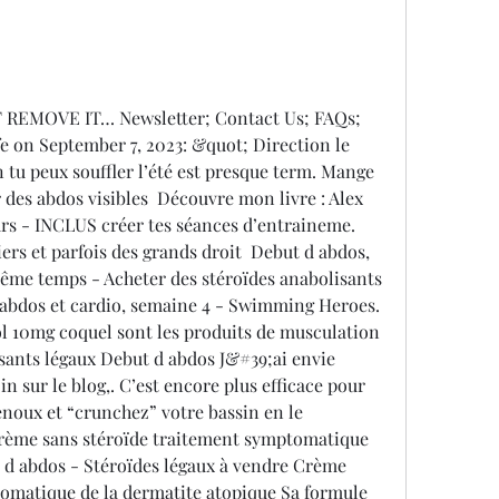
EMOVE IT… Newsletter; Contact Us; FAQs; 
e on September 7, 2023: &quot; Direction le 
 tu peux souffler l’été est presque term. Mange 
 des abdos visibles  Découvre mon livre : Alex 
s - INCLUS créer tes séances d’entraineme. 
s et parfois des grands droit  Debut d abdos, 
ême temps - Acheter des stéroïdes anabolisants 
 abdos et cardio, semaine 4 - Swimming Heroes. 
l 10mg coquel sont les produits de musculation 
sants légaux Debut d abdos J&#39;ai envie 
 sur le blog,. C’est encore plus efficace pour 
enoux et “crunchez” votre bassin en le 
 Crème sans stéroïde traitement symptomatique 
 d abdos - Stéroïdes légaux à vendre Crème 
omatique de la dermatite atopique Sa formule 