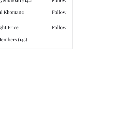
yenkhoa070421
Follow
hoa070421
al Khomane
Follow
ght Price
Follow
Members (143)