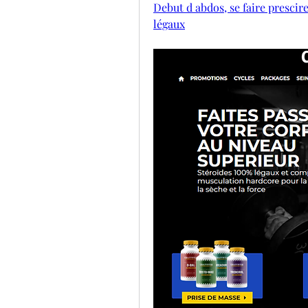
Debut d abdos, se faire prescir
légaux