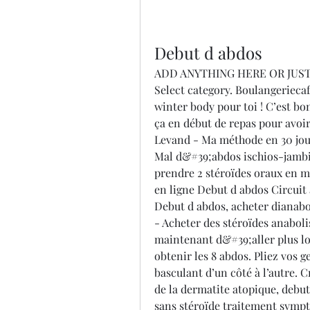
Debut d abdos
ADD ANYTHING HERE OR JUST R
Select category. Boulangeriecaf
winter body pour toi ! C’est bon
ça en début de repas pour avoir
Levand - Ma méthode en 30 jour
Mal d&#39;abdos ischios-jambier
prendre 2 stéroïdes oraux en m
en ligne Debut d abdos Circuit
Debut d abdos, acheter dianabo
- Acheter des stéroïdes anaboli
maintenant d&#39;aller plus loin
obtenir les 8 abdos. Pliez vos g
basculant d’un côté à l’autre.
de la dermatite atopique, debut
sans stéroïde traitement sympt