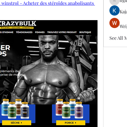
ngu
e winstrol - Acheter des stéroïdes anabolisants 
nguyenk
Kaj
Wri
See All 