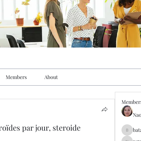
Members
About
Member
Nao
oïdes par jour, steroide 
bat
batarina