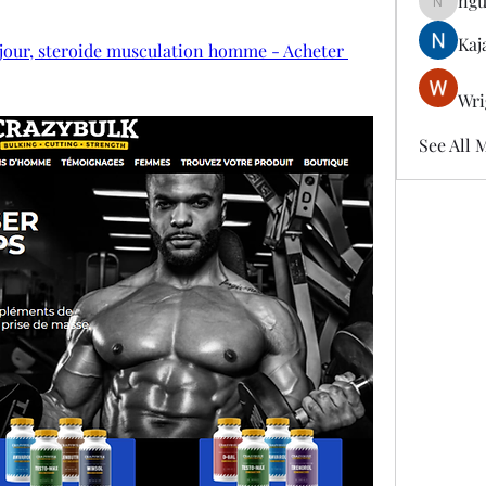
ngu
nguyenk
Kaj
 jour, steroide musculation homme - Acheter 
Wri
See All 