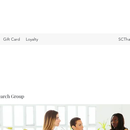
Gift Card
Loyalty
SCTha
earch Group