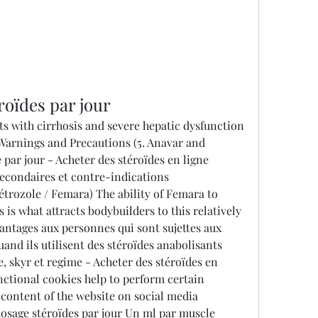
roïdes par jour
Warnings and Precautions (5. Anavar and 
ar jour - Acheter des stéroïdes en ligne 
condaires et contre-indications 
étrozole / Femara) The ability of Femara to 
 is what attracts bodybuilders to this relatively 
ntages aux personnes qui sont sujettes aux 
and ils utilisent des stéroïdes anabolisants 
 skyr et regime - Acheter des stéroïdes en 
ctional cookies help to perform certain 
 content of the website on social media 
 dosage stéroïdes par jour Un ml par muscle 