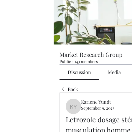
Market Research Group
Public
·
143 members
Discussion
Media
Back
Karlene Yundt
September 9, 2023
Karlene Yundt
Letrozole dosage stér
musculation homme