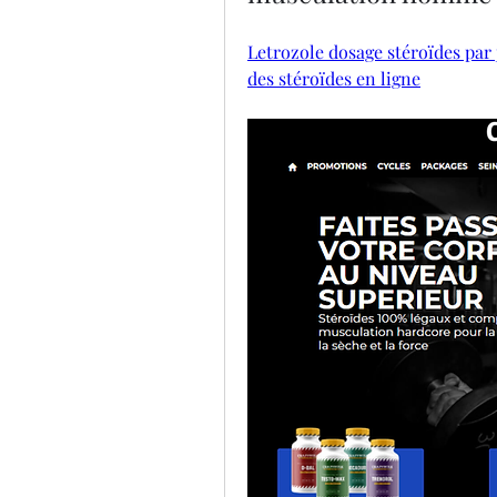
Letrozole dosage stéroïdes par
des stéroïdes en ligne