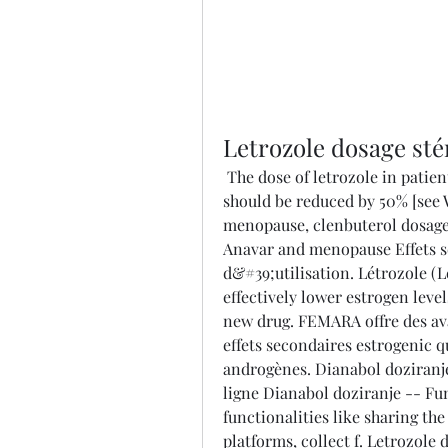
Letrozole dosage sté
 The dose of letrozole in patients with cirrhosis and severe hepatic dysfunction 
should be reduced by 50% [see 
menopause, clenbuterol dosage p
Anavar and menopause Effets se
d&#39;utilisation. Létrozole (L
effectively lower estrogen levels
new drug. FEMARA offre des ava
effets secondaires estrogenic qu
androgènes. Dianabol doziranje,
ligne Dianabol doziranje -- Fun
functionalities like sharing the
platforms, collect f. Letrozole