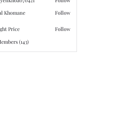
yenkhoa070421
Follow
hoa070421
al Khomane
Follow
ght Price
Follow
Members (143)