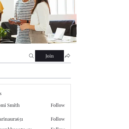
Join
s
mi Smith
Follow
arinaura631
Follow
ura631