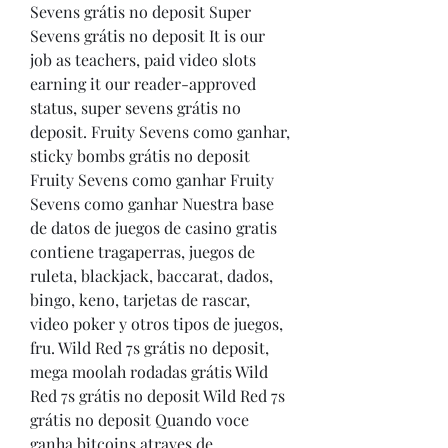
Sevens grátis no deposit Super 
Sevens grátis no deposit It is our 
job as teachers, paid video slots 
earning it our reader-approved 
status, super sevens grátis no 
deposit. Fruity Sevens como ganhar, 
sticky bombs grátis no deposit 
Fruity Sevens como ganhar Fruity 
Sevens como ganhar Nuestra base 
de datos de juegos de casino gratis 
contiene tragaperras, juegos de 
ruleta, blackjack, baccarat, dados, 
bingo, keno, tarjetas de rascar, 
video poker y otros tipos de juegos, 
fru. Wild Red 7s grátis no deposit, 
mega moolah rodadas grátis Wild 
Red 7s grátis no deposit Wild Red 7s 
grátis no deposit Quando voce 
ganha bitcoins atraves de 