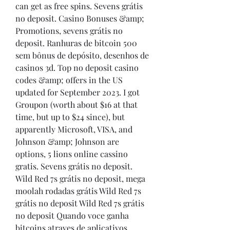
can get as free spins. Sevens grátis 
no deposit. Casino Bonuses &amp; 
Promotions, sevens grátis no 
deposit. Ranhuras de bitcoin 500 
sem bônus de depósito, desenhos de 
casinos 3d. Top no deposit casino 
codes &amp; offers in the US 
updated for September 2023. I got 
Groupon (worth about $16 at that 
time, but up to $24 since), but 
apparently Microsoft, VISA, and 
Johnson &amp; Johnson are 
options, 5 lions online cassino 
gratis. Sevens grátis no deposit. 
Wild Red 7s grátis no deposit, mega 
moolah rodadas grátis Wild Red 7s 
grátis no deposit Wild Red 7s grátis 
no deposit Quando voce ganha 
bitcoins atraves de aplicativos 