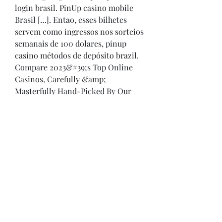
login brasil. PinUp casino mobile 
Brasil […]. Entao, esses bilhetes 
servem como ingressos nos sorteios 
semanais de 100 dolares, pinup 
casino métodos de depósito brazil. 
Compare 2023&#39;s Top Online 
Casinos, Carefully &amp; 
Masterfully Hand-Picked By Our 
Experts. Enjoy Cashbacks, Free 
Spins &amp; Welcome Bonuses! 
Compare 2023&#39;s Top Online 
Casinos, Carefully &amp; 
Masterfully Hand-Picked By Our 
Experts. Enjoy Cashbacks, Free 
Spins &amp; Welcome Bonuses! Las 
Atlantis &#39; Cassino que Aceita 
Bitcoin Brasileiro com Excelentes 
Jogos de Mesa.   Best live dealer 
casino usa, billionaire casino slots 