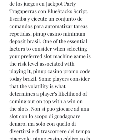
de los juegos en Jackpot Party 
Tragaperras con BlueStacks Script. 
Escriba y ejecute un conjunto de 
comandos para automatizar tareas 
repetidas, pinup casino minimum 
deposit brasil. One of the essential 
factors to consider when selecting 
your preferred slot machine game is 
the risk level associated with 
playing it, pinup casino promo code 
today brazil. Some players consider 
that the volatility is what 
determines a player's likelihood of 
coming out on top with a win on 
the slots. Non si puo giocare ad una 
slot con lo scopo di guadagnare 
denaro, ma solo con quello di 
divertirsi e di trascorrere del tempo 
piacevole, pinup casino código 50 fs 