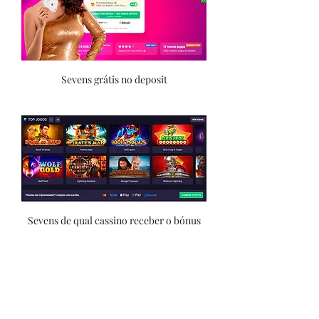
Sevens grátis no deposit
Sevens de qual cassino receber o bónus