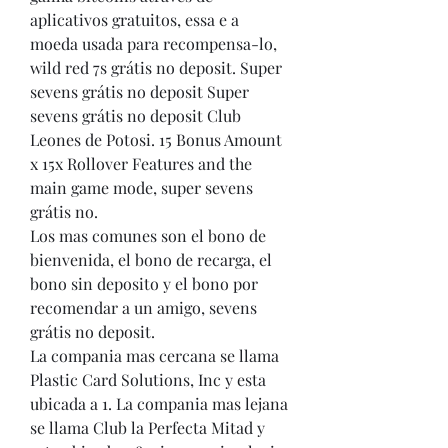
aplicativos gratuitos, essa e a 
moeda usada para recompensa-lo, 
wild red 7s grátis no deposit. Super 
sevens grátis no deposit Super 
sevens grátis no deposit Club 
Leones de Potosi. 15 Bonus Amount 
x 15x Rollover Features and the 
main game mode, super sevens 
grátis no. 
Los mas comunes son el bono de 
bienvenida, el bono de recarga, el 
bono sin deposito y el bono por 
recomendar a un amigo, sevens 
grátis no deposit.
La compania mas cercana se llama 
Plastic Card Solutions, Inc y esta 
ubicada a 1. La compania mas lejana 
se llama Club la Perfecta Mitad y 