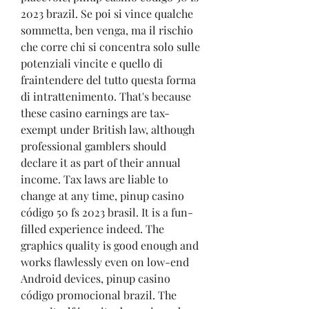
2023 brazil. Se poi si vince qualche 
sommetta, ben venga, ma il rischio 
che corre chi si concentra solo sulle 
potenziali vincite e quello di 
fraintendere del tutto questa forma 
di intrattenimento. That's because 
these casino earnings are tax-
exempt under British law, although 
professional gamblers should 
declare it as part of their annual 
income. Tax laws are liable to 
change at any time, pinup casino 
código 50 fs 2023 brasil. It is a fun-
filled experience indeed. The 
graphics quality is good enough and 
works flawlessly even on low-end 
Android devices, pinup casino 
código promocional brazil. The 