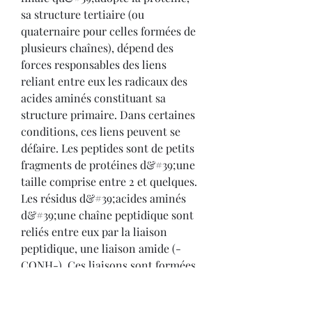
sa structure tertiaire (ou 
quaternaire pour celles formées de 
plusieurs chaînes), dépend des 
forces responsables des liens 
reliant entre eux les radicaux des 
acides aminés constituant sa 
structure primaire. Dans certaines 
conditions, ces liens peuvent se 
défaire. Les peptides sont de petits 
fragments de protéines d&#39;une 
taille comprise entre 2 et quelques. 
Les résidus d&#39;acides aminés 
d&#39;une chaîne peptidique sont 
reliés entre eux par la liaison 
peptidique, une liaison amide (-
CONH-). Ces liaisons sont formées 
de façon artificielle au cours de la 
synthèse. La structure primaire des 