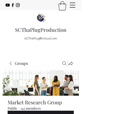
SCThaPlugProduction
SCThaPlug@icloud.com
Groups
Market Research Group
Public
·
143 members