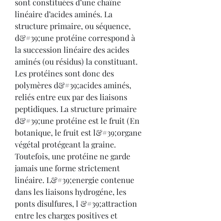
sont constituées d’une chaîne 
linéaire d’acides aminés. La 
structure primaire, ou séquence, 
d&#39;une protéine correspond à 
la succession linéaire des acides 
aminés (ou résidus) la constituant. 
Les protéines sont donc des 
polymères d&#39;acides aminés, 
reliés entre eux par des liaisons 
peptidiques. La structure primaire 
d&#39;une protéine est le fruit (En 
botanique, le fruit est l&#39;organe 
végétal protégeant la graine. 
Toutefois, une protéine ne garde 
jamais une forme strictement 
linéaire. L&#39;energie contenue 
dans les liaisons hydrogéne, les 
ponts disulfures, l &#39;attraction 
entre les charges positives et 