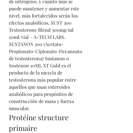
de nitrógeno, y cuanto más se 
puede mantener y aumentar este 
nivel, más fortalecidos serán los 
efectos anabólicos. SUST 300 
Testosterone Blend 300mg/ml 
10ml/vial – A-TECH LABS. 
SUSTANON 300 (Acetato-
Propionato-Cipionato-Decanoato 
de testosterona) Sustanon o 
Sostenon 10ML XT Gold es el 
producto de la mezcla de 
testosterona más popular entre 
aquellos que usan esteroides 
anabólicos para propósitos de 
construcción de masa y fuerza 
muscular. 
Protéine structure 
primaire