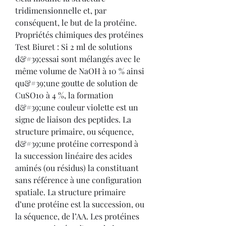
tridimensionnelle et, par 
conséquent, le but de la protéine. 
Propriétés chimiques des protéines 
Test Biuret : Si 2 ml de solutions 
d&#39;essai sont mélangés avec le 
même volume de NaOH à 10 % ainsi 
qu&#39;une goutte de solution de 
CuSO10 à 4 %, la formation 
d&#39;une couleur violette est un 
signe de liaison des peptides. La 
structure primaire, ou séquence, 
d&#39;une protéine correspond à 
la succession linéaire des acides 
aminés (ou résidus) la constituant 
sans référence à une configuration 
spatiale. La structure primaire 
d’une protéine est la succession, ou 
la séquence, de l’AA. Les protéines 