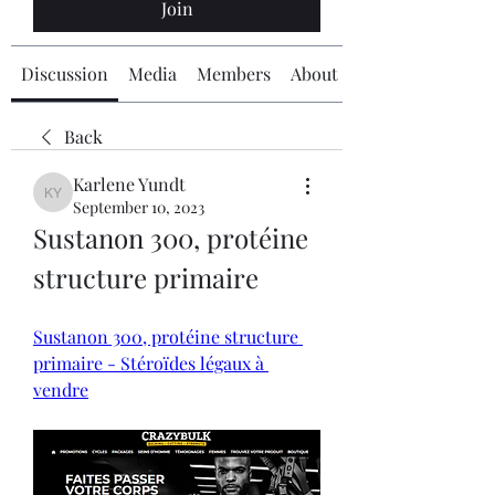
Join
Discussion
Media
Members
About
Back
Karlene Yundt
Karlene Yundt
September 10, 2023
Sustanon 300, protéine 
structure primaire
Sustanon 300, protéine structure 
primaire - Stéroïdes légaux à 
vendre