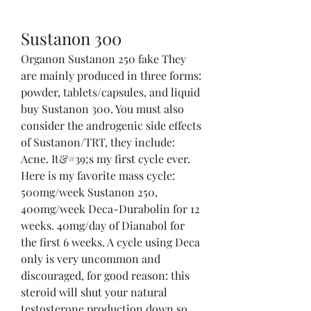
Sustanon 300
Organon Sustanon 250 fake They 
are mainly produced in three forms: 
powder, tablets/capsules, and liquid 
buy Sustanon 300. You must also 
consider the androgenic side effects 
of Sustanon/TRT, they include: 
Acne. It&#39;s my first cycle ever. 
Here is my favorite mass cycle: 
500mg/week Sustanon 250, 
400mg/week Deca-Durabolin for 12 
weeks. 40mg/day of Dianabol for 
the first 6 weeks. A cycle using Deca 
only is very uncommon and 
discouraged, for good reason: this 
steroid will shut your natural 
testosterone production down so 