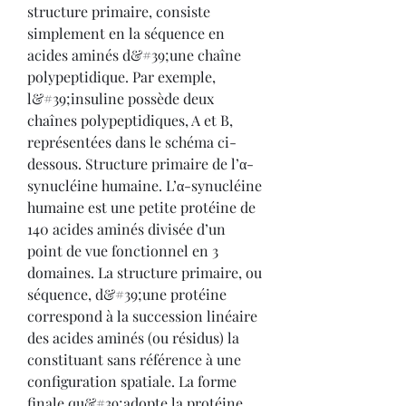
structure primaire, consiste 
simplement en la séquence en 
acides aminés d&#39;une chaîne 
polypeptidique. Par exemple, 
l&#39;insuline possède deux 
chaînes polypeptidiques, A et B, 
représentées dans le schéma ci-
dessous. Structure primaire de l’α-
synucléine humaine. L’α-synucléine 
humaine est une petite protéine de 
140 acides aminés divisée d’un 
point de vue fonctionnel en 3 
domaines. La structure primaire, ou 
séquence, d&#39;une protéine 
correspond à la succession linéaire 
des acides aminés (ou résidus) la 
constituant sans référence à une 
configuration spatiale. La forme 
finale qu&#39;adopte la protéine, 