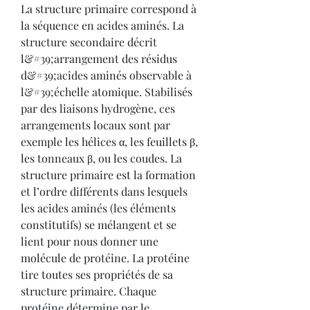
La structure primaire correspond à 
la séquence en acides aminés. La 
structure secondaire décrit 
l&#39;arrangement des résidus 
d&#39;acides aminés observable à 
l&#39;échelle atomique. Stabilisés 
par des liaisons hydrogène, ces 
arrangements locaux sont par 
exemple les hélices α, les feuillets β, 
les tonneaux β, ou les coudes. La 
structure primaire est la formation 
et l’ordre différents dans lesquels 
les acides aminés (les éléments 
constitutifs) se mélangent et se 
lient pour nous donner une 
molécule de protéine. La protéine 
tire toutes ses propriétés de sa 
structure primaire. Chaque 
protéine détermine par le 