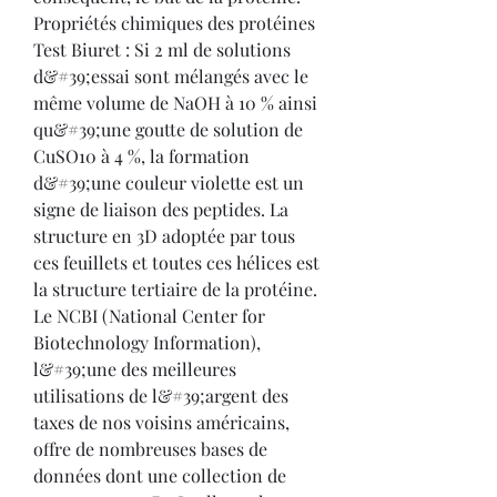
Propriétés chimiques des protéines 
Test Biuret : Si 2 ml de solutions 
d&#39;essai sont mélangés avec le 
même volume de NaOH à 10 % ainsi 
qu&#39;une goutte de solution de 
CuSO10 à 4 %, la formation 
d&#39;une couleur violette est un 
signe de liaison des peptides. La 
structure en 3D adoptée par tous 
ces feuillets et toutes ces hélices est 
la structure tertiaire de la protéine. 
Le NCBI (National Center for 
Biotechnology Information), 
l&#39;une des meilleures 
utilisations de l&#39;argent des 
taxes de nos voisins américains, 
offre de nombreuses bases de 
données dont une collection de 