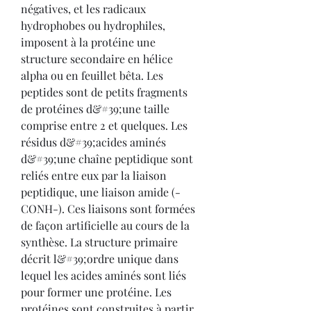
négatives, et les radicaux 
hydrophobes ou hydrophiles, 
imposent à la protéine une 
structure secondaire en hélice 
alpha ou en feuillet bêta. Les 
peptides sont de petits fragments 
de protéines d&#39;une taille 
comprise entre 2 et quelques. Les 
résidus d&#39;acides aminés 
d&#39;une chaîne peptidique sont 
reliés entre eux par la liaison 
peptidique, une liaison amide (-
CONH-). Ces liaisons sont formées 
de façon artificielle au cours de la 
synthèse. La structure primaire 
décrit l&#39;ordre unique dans 
lequel les acides aminés sont liés 
pour former une protéine. Les 
protéines sont construites à partir 