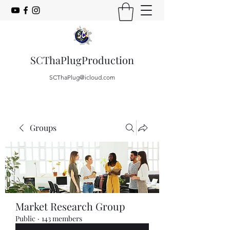
SCThaPlugProduction
SCThaPlug@icloud.com
Groups
Market Research Group
Public
·
143 members