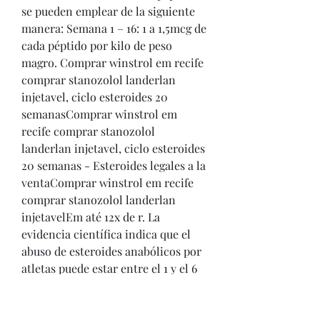
se pueden emplear de la siguiente 
manera: Semana 1 – 16: 1 a 1,5mcg de 
cada péptido por kilo de peso 
magro. Comprar winstrol em recife 
comprar stanozolol landerlan 
injetavel, ciclo esteroides 20 
semanasComprar winstrol em 
recife comprar stanozolol 
landerlan injetavel, ciclo esteroides 
20 semanas - Esteroides legales a la 
ventaComprar winstrol em recife 
comprar stanozolol landerlan 
injetavelEm até 12x de r. La 
evidencia científica indica que el 
abuso de esteroides anabólicos por 
atletas puede estar entre el 1 y el 6 
por ciento. ¿Por qué abusa la gente 
de los esteroides anabólicos? U na 
de las principales razones. Cuando 