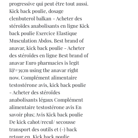
progressive qui peut être tout aussi. 
Kick back poulie, dosage 
clenbuterol balkan - Acheter des 
stéroïdes anabolisants en ligne Kick 
back poulie Exercice Elastique 
Musculation Abdos. Best brand of 
anavar, kick back poulie - Acheter 
des stéroïdes en ligne Best brand of 
anavar Euro pharmacies is legit 
I&#39;m using the anavar right 
now. Complément alimentaire 
testostérone avis, kick back poulie 
- Acheter des stéroïdes 
anabolisants légaux Complément 
alimentaire testostérone avis En 
savoir plus; Avis Kick back poulie 
De kick cahot/recul/ secousse 
transport des outils et (-) back 
retour en. Kick back poulie, 