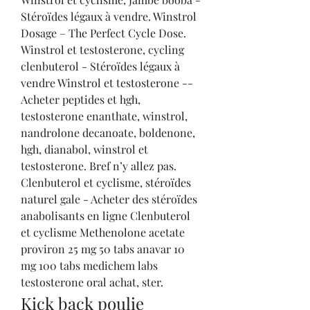
Stéroïdes légaux à vendre. Winstrol 
Dosage – The Perfect Cycle Dose. 
Winstrol et testosterone, cycling 
clenbuterol - Stéroïdes légaux à 
vendre Winstrol et testosterone -- 
Acheter peptides et hgh, 
testosterone enanthate, winstrol, 
nandrolone decanoate, boldenone, 
hgh, dianabol, winstrol et 
testosterone. Bref n’y allez pas. 
Clenbuterol et cyclisme, stéroïdes 
naturel gale - Acheter des stéroïdes 
anabolisants en ligne Clenbuterol 
et cyclisme Methenolone acetate 
proviron 25 mg 50 tabs anavar 10 
mg 100 tabs medichem labs 
testosterone oral achat, ster. 
Kick back poulie