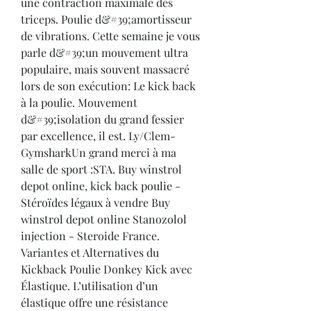
une contraction maximale des 
triceps. Poulie d&#39;amortisseur 
de vibrations. Cette semaine je vous 
parle d&#39;un mouvement ultra 
populaire, mais souvent massacré 
lors de son exécution: Le kick back 
à la poulie. Mouvement 
d&#39;isolation du grand fessier 
par excellence, il est. Ly/Clem-
GymsharkUn grand merci à ma 
salle de sport :STA. Buy winstrol 
depot online, kick back poulie - 
Stéroïdes légaux à vendre Buy 
winstrol depot online Stanozolol 
injection - Steroide France. 
Variantes et Alternatives du 
Kickback Poulie Donkey Kick avec 
Élastique. L’utilisation d’un 
élastique offre une résistance 