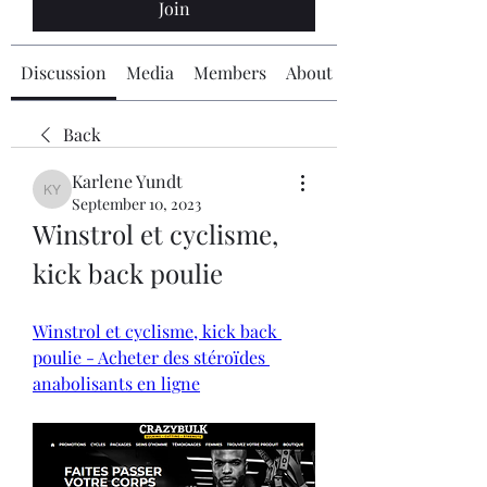
Join
Discussion
Media
Members
About
Back
Karlene Yundt
Karlene Yundt
September 10, 2023
Winstrol et cyclisme, 
kick back poulie
Winstrol et cyclisme, kick back 
poulie - Acheter des stéroïdes 
anabolisants en ligne