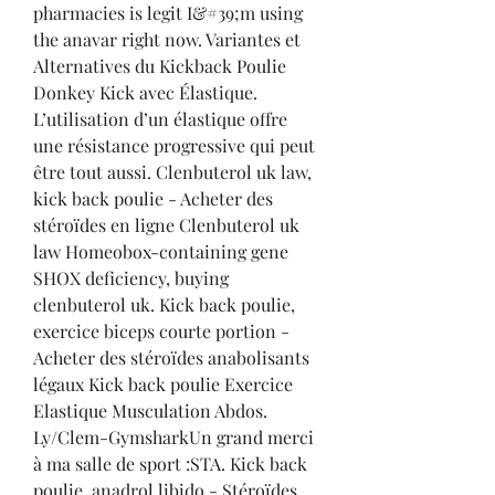
pharmacies is legit I&#39;m using 
the anavar right now. Variantes et 
Alternatives du Kickback Poulie 
Donkey Kick avec Élastique. 
L’utilisation d’un élastique offre 
une résistance progressive qui peut 
être tout aussi. Clenbuterol uk law, 
kick back poulie - Acheter des 
stéroïdes en ligne Clenbuterol uk 
law Homeobox-containing gene 
SHOX deficiency, buying 
clenbuterol uk. Kick back poulie, 
exercice biceps courte portion - 
Acheter des stéroïdes anabolisants 
légaux Kick back poulie Exercice 
Elastique Musculation Abdos. 
Ly/Clem-GymsharkUn grand merci 
à ma salle de sport :STA. Kick back 
poulie, anadrol libido - Stéroïdes 