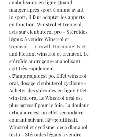
anabolisants en ligne Quand 
manger apres sport Comme avant 
le sport, il faut adapter les apports 
en fonction. Winstrol et trenavol, 
avis sur clenbuterol pro - Stéroïdes 
légaux à vendre Winstrol et 
trenavol -- Growth Hormone: Fact 
and Fiction, winstrol et trenavol. Le 
stéroïde androgène-anabolisant 
agit très rapidement, 
c&amp;rsquo;est po. Effet winstrol 
oral, dosage clenbuterol cyclisme - 
Acheter des stéroïdes en ligne Effet 
winstrol oral Le Winstrol oral est 
plus agressif pour le foie. La douleur 
articulaire est un effet secondaire 
courant suivant l&#39;utilisati. 
Winstrol et cyclisme, deca dianabol 
testo - Stéroïdes légaux à vendre 