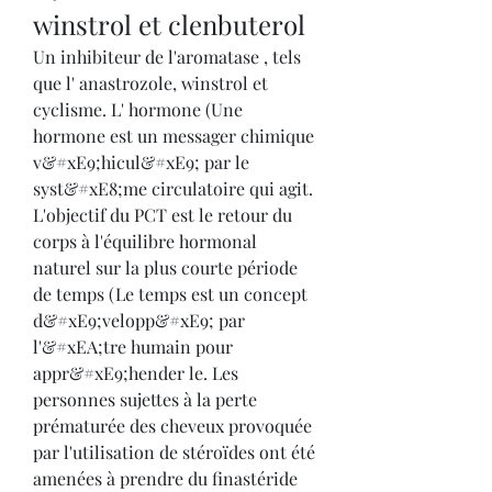
winstrol et clenbuterol
Un inhibiteur de l'aromatase , tels 
que l' anastrozole, winstrol et 
cyclisme. L' hormone (Une 
hormone est un messager chimique 
v&#xE9;hicul&#xE9; par le 
syst&#xE8;me circulatoire qui agit. 
L'objectif du PCT est le retour du 
corps à l'équilibre hormonal 
naturel sur la plus courte période 
de temps (Le temps est un concept 
d&#xE9;velopp&#xE9; par 
l'&#xEA;tre humain pour 
appr&#xE9;hender le. Les 
personnes sujettes à la perte 
prématurée des cheveux provoquée 
par l'utilisation de stéroïdes ont été 
amenées à prendre du finastéride 