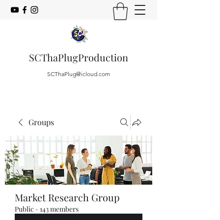
SCThaPlugProduction
SCThaPlug@icloud.com
Groups
Market Research Group
Public
·
143 members