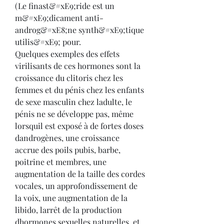
(Le finast&#xE9;ride est un 
m&#xE9;dicament anti-
androg&#xE8;ne synth&#xE9;tique 
utilis&#xE9; pour.
Quelques exemples des effets 
virilisants de ces hormones sont la 
croissance du clitoris chez les 
femmes et du pénis chez les enfants 
de sexe masculin chez ladulte, le 
pénis ne se développe pas, même 
lorsquil est exposé à de fortes doses 
dandrogènes, une croissance 
accrue des poils pubis, barbe, 
poitrine et membres, une 
augmentation de la taille des cordes 
vocales, un approfondissement de 
la voix, une augmentation de la 
libido, larrêt de la production 
dhormones sexuelles naturelles, et 