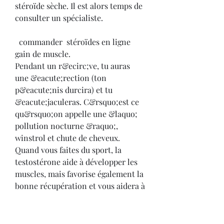
stéroïde sèche. Il est alors temps de 
consulter un spécialiste.
  commander  stéroïdes en ligne 
gain de muscle.
Pendant un r&ecirc;ve, tu auras 
une &eacute;rection (ton 
p&eacute;nis durcira) et tu 
&eacute;jaculeras. C&rsquo;est ce 
qu&rsquo;on appelle une &laquo; 
pollution nocturne &raquo;, 
winstrol et chute de cheveux. 
Quand vous faites du sport, la 
testostérone aide à développer les 
muscles, mais favorise également la 
bonne récupération et vous aidera à 
augmenter vos performances 
physiques. On rappelle que parmi 
les causes du dysfonctionnement 