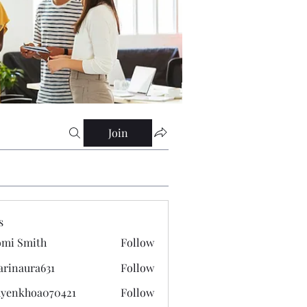
Join
s
mi Smith
Follow
arinaura631
Follow
ura631
yenkhoa070421
Follow
hoa070421