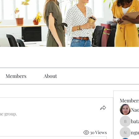
Members
About
Member
Nao
he group.
bat
batarina
ngu
30 Views
nguyenk