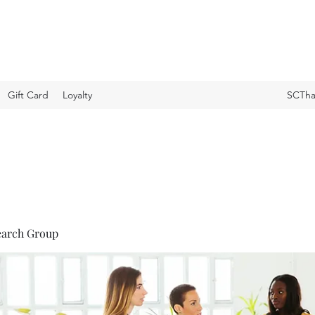
Gift Card
Loyalty
SCTha
earch Group