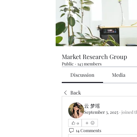
Market Research Group
Public
·
143 members
Discussion
Media
Back
云 梦瑶
September 3, 2025
·
joined t
0
14 Comments