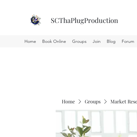
SCThaPlugProduction
Home
Book Online
Groups
Join
Blog
Forum
Home
Groups
Market Res