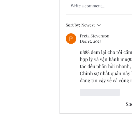
Write a comment...
Sort by:
Newest
Preta Stevenson
Dec 15, 2025
u888 đem lại cho tôi cảm
hợp lý và vận hành mượt. 
tác đều phản hồi nhanh, 
Chính sự nhất quán này k
đáng tin cậy về cả công n
Like
Reply
Sh