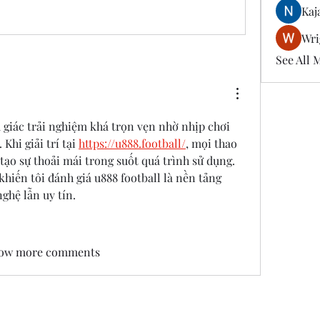
Kaj
Wri
See All 
 giác trải nghiệm khá trọn vẹn nhờ nhịp chơi 
Khi giải trí tại 
https://u888.football/
, mọi thao 
tạo sự thoải mái trong suốt quá trình sử dụng. 
hiến tôi đánh giá u888 football là nền tảng 
ghệ lẫn uy tín.
ow more comments