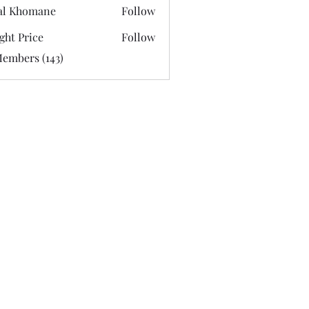
al Khomane
Follow
ght Price
Follow
Members (143)