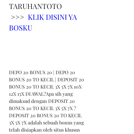
TARUHANTOTO  
 >>>  
KLIK DISINI YA 
BOSKU
DEPO 20 BONUS 20 | DEPO 20 
BONUS 20 TO KECIL | DEPOSIT 20 
BONUS 20 TO KECIL 3X 5X 7X 10X 
12X 15X DI AWAL?Apa sih yang 
dimaksud dengan DEPOSIT 20 
BONUS 20 TO KECIL 3X 5X 7X ? 
DEPOSIT 20 BONUS 20 TO KECIL 
3X 5X 7X adalah sebuah bonus yang 
telah disiapkan oleh situs khusus 