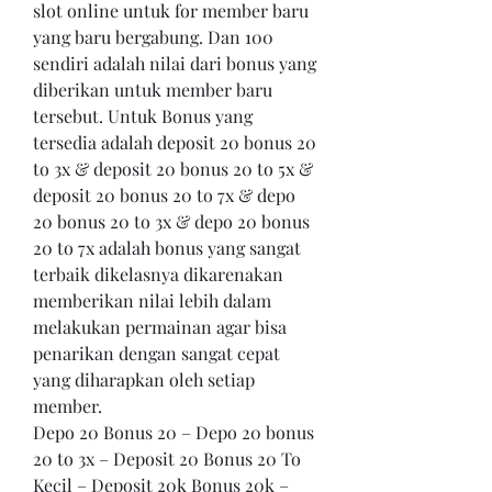
slot online untuk for member baru 
yang baru bergabung. Dan 100 
sendiri adalah nilai dari bonus yang 
diberikan untuk member baru 
tersebut. Untuk Bonus yang 
tersedia adalah deposit 20 bonus 20 
to 3x & deposit 20 bonus 20 to 5x & 
deposit 20 bonus 20 to 7x & depo 
20 bonus 20 to 3x & depo 20 bonus 
20 to 7x adalah bonus yang sangat 
terbaik dikelasnya dikarenakan 
memberikan nilai lebih dalam 
melakukan permainan agar bisa 
penarikan dengan sangat cepat 
yang diharapkan oleh setiap 
member.
Depo 20 Bonus 20 – Depo 20 bonus 
20 to 3x – Deposit 20 Bonus 20 To 
Kecil – Deposit 20k Bonus 20k – 