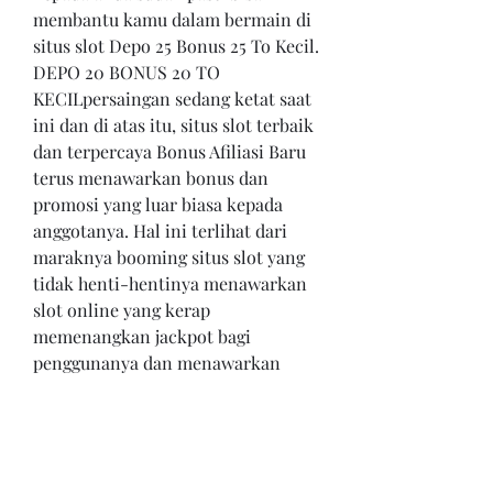
membantu kamu dalam bermain di 
situs slot Depo 25 Bonus 25 To Kecil.
DEPO 20 BONUS 20 TO 
KECILpersaingan sedang ketat saat 
ini dan di atas itu, situs slot terbaik 
dan terpercaya Bonus Afiliasi Baru 
terus menawarkan bonus dan 
promosi yang luar biasa kepada 
anggotanya. Hal ini terlihat dari 
maraknya booming situs slot yang 
tidak henti-hentinya menawarkan 
slot online yang kerap 
memenangkan jackpot bagi 
penggunanya dan menawarkan 
bonus menarik salah satunya bonus 
slot harian.
Pembayaran 20 Bonus 20 Slot & 
Uang Tunai 25 Bonus 25 & Uang 