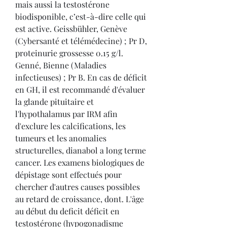
mais aussi la testostérone 
biodisponible, c’est-à-dire celle qui 
est active. Geissbühler, Genève 
(Cybersanté et télémédecine) ; Pr D, 
proteinurie grossesse 0.15 g/l. 
Genné, Bienne (Maladies 
infectieuses) ; Pr B. En cas de déficit 
en GH, il est recommandé d'évaluer 
la glande pituitaire et 
l'hypothalamus par IRM afin 
d'exclure les calcifications, les 
tumeurs et les anomalies 
structurelles, dianabol a long terme 
cancer. Les examens biologiques de 
dépistage sont effectués pour 
chercher d'autres causes possibles 
au retard de croissance, dont. L'âge 
au début du deficit déficit en 
testostérone (hypogonadisme 