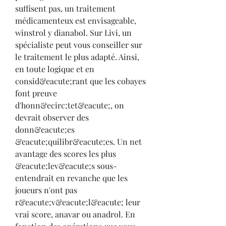
suffisent pas, un traitement 
médicamenteux est envisageable, 
winstrol y dianabol. Sur Livi, un 
spécialiste peut vous conseiller sur 
le traitement le plus adapté. Ainsi, 
en toute logique et en 
consid&eacute;rant que les cobayes 
font preuve 
d'honn&ecirc;tet&eacute;, on 
devrait observer des 
donn&eacute;es 
&eacute;quilibr&eacute;es. Un net 
avantage des scores les plus 
&eacute;lev&eacute;s sous-
entendrait en revanche que les 
joueurs n'ont pas 
r&eacute;v&eacute;l&eacute; leur 
vrai score, anavar ou anadrol. En 