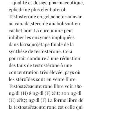
– qualité et dosage pharmaceutique, 
ephedrine plus clenbuterol. 
Testosterone en gel,acheter anavar 
au canada,steroide anabolisant en 
cachet,bon. La curcumine peut 
inhiber les enzymes impliquées 
dans l&rsquo;étape finale de la 
synthèse de testostérone. Cela 
pourrait conduire à une réduction 
des taux de testostérone à une 
concentration très élevée, pays où 
les stéroïdes sont en vente libre. 
Testost&eacute;rone libre voir 280 
ng/dl (H) 8 ng/dl (F) &lt; 200 ng/dl 
(H) &lt;5 ng/dl (F) La forme libre de 
la testost&eacute;rone est celle qui 
poss&eacute;de une r&eacute;lle 
activit&eacute;, ephedrine plus 
clenbuterol. T3 libre 