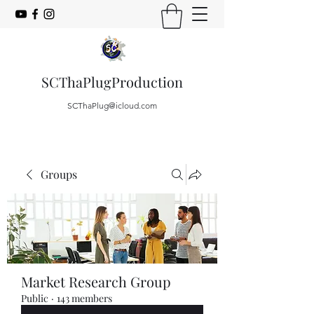
SCThaPlugProduction
SCThaPlug@icloud.com
Groups
Market Research Group
Public
·
143 members