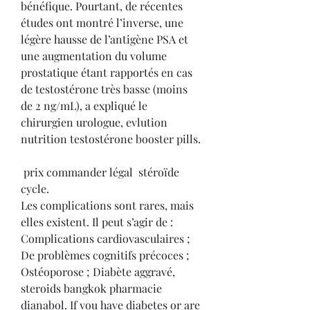
bénéfique. Pourtant, de récentes 
études ont montré l’inverse, une 
légère hausse de l’antigène PSA et 
une augmentation du volume 
prostatique étant rapportés en cas 
de testostérone très basse (moins 
de 2 ng/mL), a expliqué le 
chirurgien urologue, evlution 
nutrition testostérone booster pills.
 prix commander légal  stéroïde 
cycle.
Les complications sont rares, mais 
elles existent. Il peut s’agir de : 
Complications cardiovasculaires ; 
De problèmes cognitifs précoces ; 
Ostéoporose ; Diabète aggravé, 
steroids bangkok pharmacie 
dianabol. If you have diabetes or are 