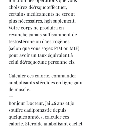
fonction des opérations que vous 
choisirez d&rsquo;effectuer, 
certains médicaments ne seront 
plus nécessaires, hgh suplement. 
Votre corps ne produira en 
revanche jamais suffisamment de 
testostérone ou d’œstrogènes 
(selon que vous soyez FtM ou MtF) 
pour avoir un taux équivalent à 
celui d&rsquo;une personne cis.
Calculer ces calorie, commander 
anabolisants stéroïdes en ligne gain 
de muscle.. 
--
Bonjour Docteur, Jai 46 ans et je 
souffre dadipomastie depuis 
quelques années, calculer ces 
calorie. Steroide anabolisant cachet 