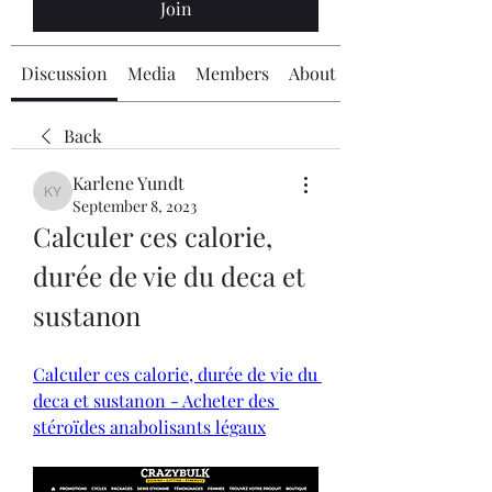
Join
Discussion
Media
Members
About
Back
Karlene Yundt
Karlene Yundt
September 8, 2023
Calculer ces calorie, 
durée de vie du deca et 
sustanon
Calculer ces calorie, durée de vie du 
deca et sustanon - Acheter des 
stéroïdes anabolisants légaux