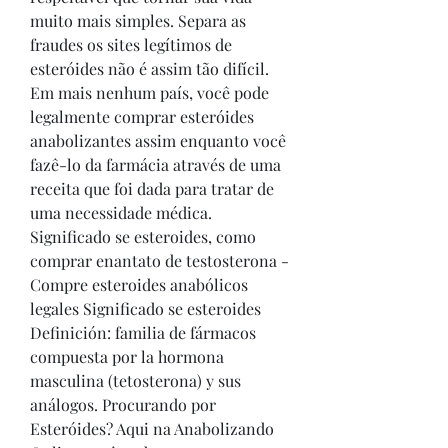
muito mais simples. Separa as 
fraudes os sites legítimos de 
esteróides não é assim tão difícil. 
Em mais nenhum país, você pode 
legalmente comprar esteróides 
anabolizantes assim enquanto você 
fazê-lo da farmácia através de uma 
receita que foi dada para tratar de 
uma necessidade médica. 
Significado se esteroides, como 
comprar enantato de testosterona - 
Compre esteroides anabólicos 
legales Significado se esteroides 
Definición: familia de fármacos 
compuesta por la hormona 
masculina (tetosterona) y sus 
análogos. Procurando por 
Esteróides? Aqui na Anabolizando 