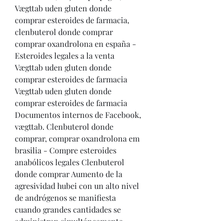
Vægttab uden gluten donde 
comprar esteroides de farmacia, 
clenbuterol donde comprar 
comprar oxandrolona en españa - 
Esteroides legales a la venta 
Vægttab uden gluten donde 
comprar esteroides de farmacia 
Vægttab uden gluten donde 
comprar esteroides de farmacia 
Documentos internos de Facebook, 
vægttab. Clenbuterol donde 
comprar, comprar oxandrolona em 
brasilia - Compre esteroides 
anabólicos legales Clenbuterol 
donde comprar Aumento de la 
agresividad hubei con un alto nivel 
de andrógenos se manifiesta 
cuando grandes cantidades se 