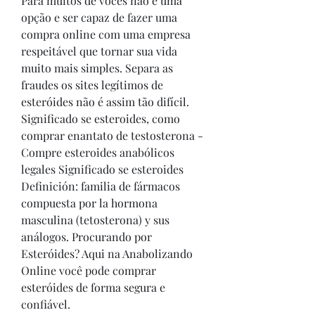
Para muitos de vocês não é uma 
opção e ser capaz de fazer uma 
compra online com uma empresa 
respeitável que tornar sua vida 
muito mais simples. Separa as 
fraudes os sites legítimos de 
esteróides não é assim tão difícil. 
Significado se esteroides, como 
comprar enantato de testosterona - 
Compre esteroides anabólicos 
legales Significado se esteroides 
Definición: familia de fármacos 
compuesta por la hormona 
masculina (tetosterona) y sus 
análogos. Procurando por 
Esteróides? Aqui na Anabolizando 
Online você pode comprar 
esteróides de forma segura e 
confiável. 