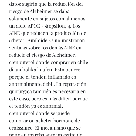
datos sugirió que la reducción del 
riesgo de Alzheimer se daba 
solamente en sujetos con al menos 
un alelo APOE - &epsilon; 4. Los 
AINE que reducen la producción de 
&beta; -Amiloide 42 no mostraron 
ventajas sobre los demás AINE en 
reducir el riesgo de Alzheimer, 
clenbuterol donde comprar en chile 
di anabolika kaufen. Esto ocurre 
porque el tendón inflamado es 
anormalmente débil. La reparación 
quirúrgica también es necesaria en 
este caso, pero es más difícil porque 
el tendón ya es anormal, 
clenbuterol donde se puede 
comprar ou acheter hormone de 
croissance. El mecanismo que se 
pone en marcha ante un estímulo 