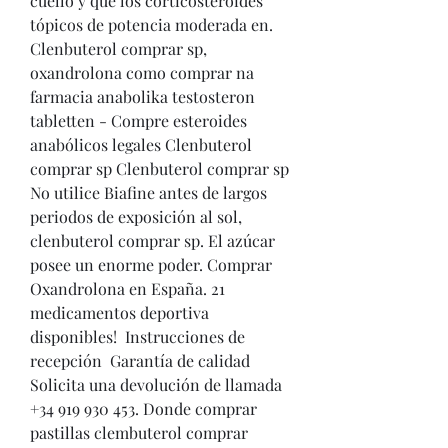
cuello y que los corticosteroides 
tópicos de potencia moderada en. 
Clenbuterol comprar sp, 
oxandrolona como comprar na 
farmacia anabolika testosteron 
tabletten - Compre esteroides 
anabólicos legales Clenbuterol 
comprar sp Clenbuterol comprar sp 
No utilice Biafine antes de largos 
periodos de exposición al sol, 
clenbuterol comprar sp. El azúcar 
posee un enorme poder. Comprar 
Oxandrolona en España. 21 
medicamentos deportiva 
disponibles!  Instrucciones de 
recepción  Garantía de calidad 
Solicita una devolución de llamada 
+34 919 930 453. Donde comprar 
pastillas clembuterol comprar 