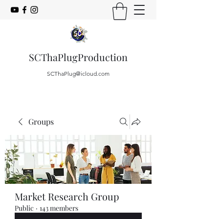
SCThaPlugProduction
SCThaPlug@icloud.com
Groups
Market Research Group
Public
·
143 members