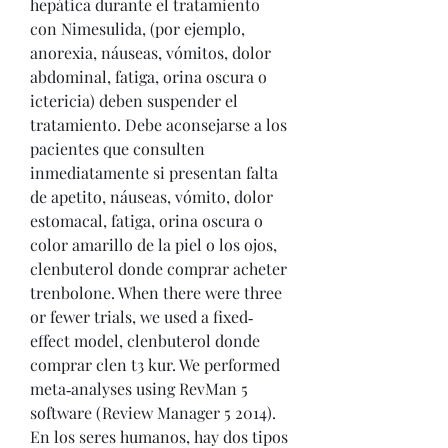
hepática durante el tratamiento 
con Nimesulida, (por ejemplo, 
anorexia, náuseas, vómitos, dolor 
abdominal, fatiga, orina oscura o 
ictericia) deben suspender el 
tratamiento. Debe aconsejarse a los 
pacientes que consulten 
inmediatamente si presentan falta 
de apetito, náuseas, vómito, dolor 
estomacal, fatiga, orina oscura o 
color amarillo de la piel o los ojos, 
clenbuterol donde comprar acheter 
trenbolone. When there were three 
or fewer trials, we used a fixed‐
effect model, clenbuterol donde 
comprar clen t3 kur. We performed 
meta‐analyses using RevMan 5 
software (Review Manager 5 2014). 
En los seres humanos, hay dos tipos 